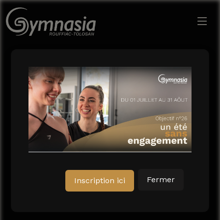
le chemin, ils marchent à vos côtés pour vous aider à le
parcourir. Avec notre accompagnement,
vos objectifs
deviennent des réalités
, et chaque effort vous
rapproche de la meilleure version de vous-même.
Fermer
Inscription ici